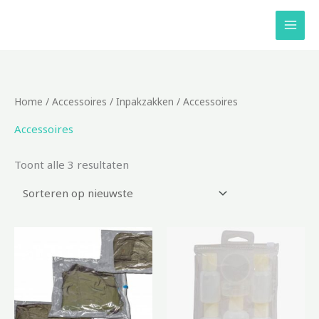
Ga
naar
de
inhoud
Gesorteerd
Home
/
Accessoires
/
Inpakzakken
/ Accessoires
op
nieuwste
Accessoires
Toont alle 3 resultaten