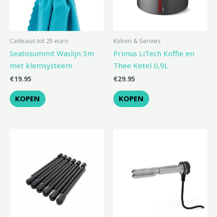
Cadeaus tot 25 euro
Koken & Servies
Seatosummit Waslijn 3m
Primus LiTech Koffie en
met klemsysteem
Thee Ketel 0,9L
€
19.95
€
29.95
KOPEN
KOPEN