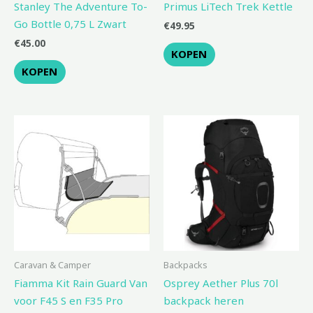
Stanley The Adventure To-
Primus LiTech Trek Kettle
Go Bottle 0,75 L Zwart
€
49.95
€
45.00
KOPEN
KOPEN
Caravan & Camper
Backpacks
Fiamma Kit Rain Guard Van
Osprey Aether Plus 70l
voor F45 S en F35 Pro
backpack heren