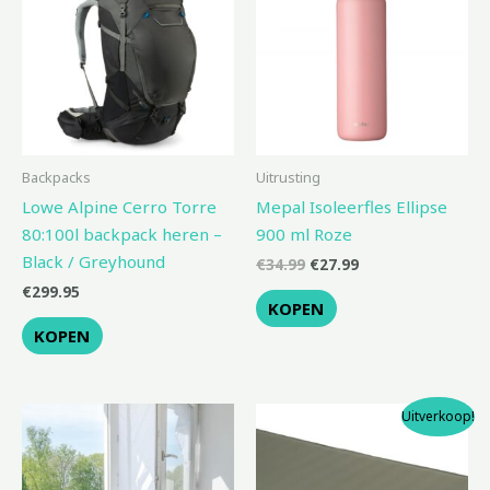
€34.99.
€27.99.
Backpacks
Uitrusting
Lowe Alpine Cerro Torre
Mepal Isoleerfles Ellipse
80:100l backpack heren –
900 ml Roze
Black / Greyhound
€
34.99
€
27.99
€
299.95
KOPEN
KOPEN
Oorspronkelijke
Huidige
Uitverkoop!
prijs
prijs
was:
is:
€259.95.
€233.99.