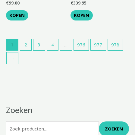
€
99.00
€
339.95
KOPEN
KOPEN
1
2
3
4
…
976
977
978
→
Zoeken
Z
o
e
ZOEKEN