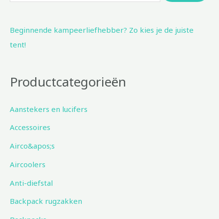
k
e
Beginnende kampeerliefhebber? Zo kies je de juiste
n
tent!
n
a
a
Productcategorieën
r
:
Aanstekers en lucifers
Accessoires
Airco&apos;s
Aircoolers
Anti-diefstal
Backpack rugzakken