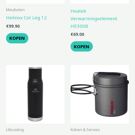
Meubelen
Heatek
Helinox Cot Leg 12
Verwarmingselement
HE300B
€
99.90
€
69.00
KOPEN
KOPEN
Uitrusting
Koken & Servies