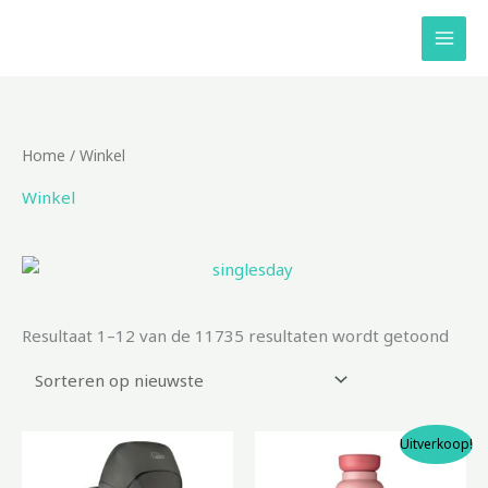
Ga
naar
de
inhoud
Geso
Home
/ Winkel
op
nieu
Winkel
Resultaat 1–12 van de 11735 resultaten wordt getoond
Oorspronkelijke
Huidige
Uitverkoop!
prijs
prijs
was:
is: