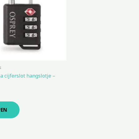
s
a cijferslot hangslotje –
PEN