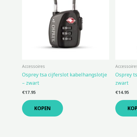
Accessoires
Accessoire
Osprey tsa cijferslot kabelhangslotje
Osprey ts
– zwart
zwart
€
17.95
€
14.95
KOPEN
KO