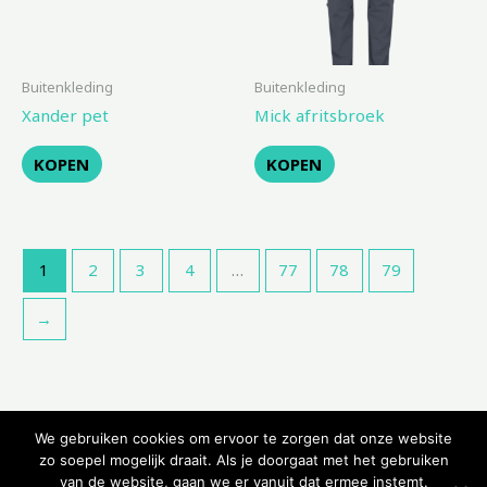
Buitenkleding
Buitenkleding
Xander pet
Mick afritsbroek
KOPEN
KOPEN
1
2
3
4
…
77
78
79
→
We gebruiken cookies om ervoor te zorgen dat onze website
zo soepel mogelijk draait. Als je doorgaat met het gebruiken
van de website, gaan we er vanuit dat ermee instemt.