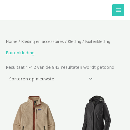
Ga
naar
de
inhoud
Gesort
Home
/
Kleding en accessoires
/
Kleding
/ Buitenkleding
op
nieuws
Buitenkleding
Resultaat 1–12 van de 943 resultaten wordt getoond