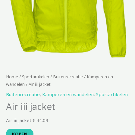
Home
/
Sportartikelen
/
Buitenrecreatie
/
Kamperen en
wandelen
/ Air iii jacket
Buitenrecreatie
,
Kamperen en wandelen
,
Sportartikelen
Air iii jacket
Air iii jacket € 44.09
KOPEN