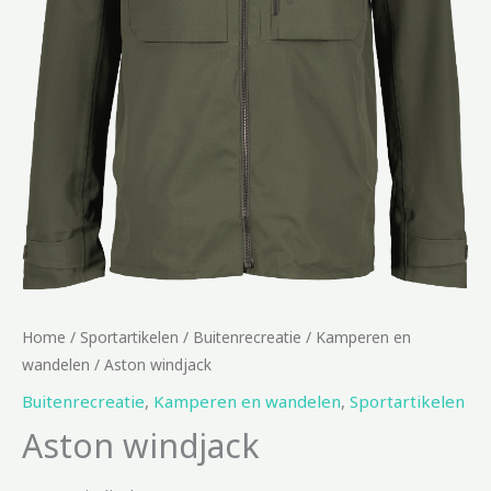
Home
/
Sportartikelen
/
Buitenrecreatie
/
Kamperen en
wandelen
/ Aston windjack
Buitenrecreatie
,
Kamperen en wandelen
,
Sportartikelen
Aston windjack