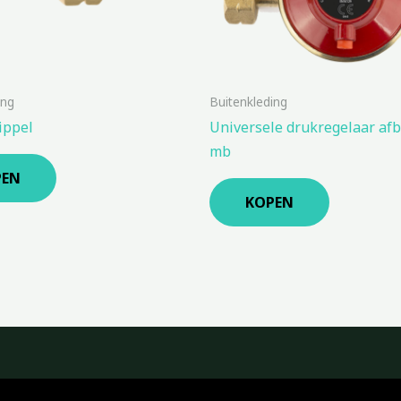
ing
Buitenkleding
ippel
Universele drukregelaar afb
mb
PEN
KOPEN
Copyright © 2026 Kampeerwinkeltje