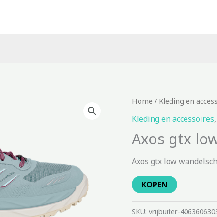
Home
/
Kleding en acces
Kleding en accessoires
Axos gtx lo
Axos gtx low wandelsch
KOPEN
SKU:
vrijbuiter-406360630