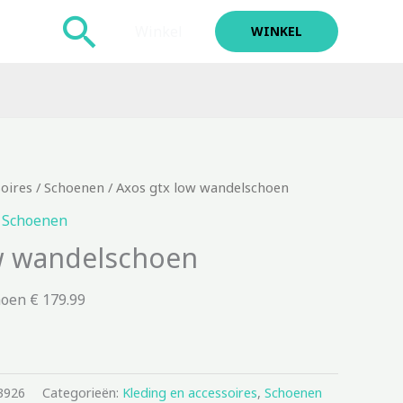
Zoeken
Winkel
WINKEL
soires
/
Schoenen
/ Axos gtx low wandelschoen
,
Schoenen
w wandelschoen
oen € 179.99
3926
Categorieën:
Kleding en accessoires
,
Schoenen