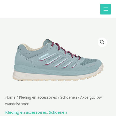
Ga
naar
de
inhoud
Home
/
Kleding en accessoires
/
Schoenen
/ Axos gtx low
wandelschoen
Kleding en accessoires
,
Schoenen