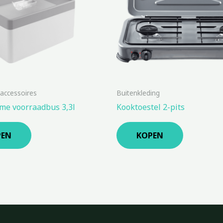
 accessoires
Buitenkleding
me voorraadbus 3,3l
Kooktoestel 2-pits
PEN
KOPEN