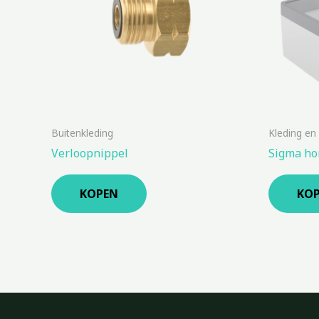
Buitenkleding
Kleding en
Verloopnippel
Sigma ho
KOPEN
KO