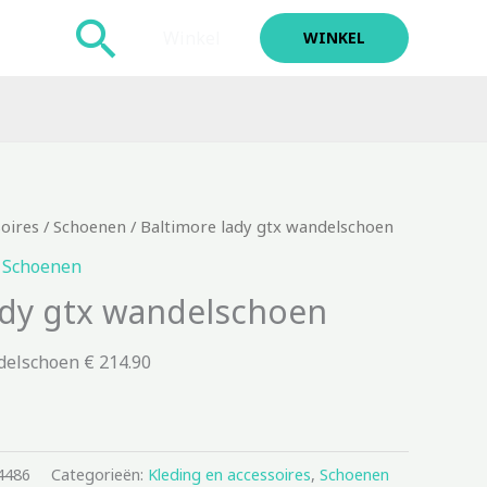
Zoeken
Winkel
WINKEL
soires
/
Schoenen
/ Baltimore lady gtx wandelschoen
,
Schoenen
ady gtx wandelschoen
delschoen € 214.90
4486
Categorieën:
Kleding en accessoires
,
Schoenen