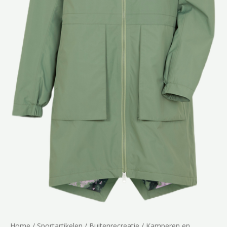
Home
/
Sportartikelen
/
Buitenrecreatie
/
Kamperen en