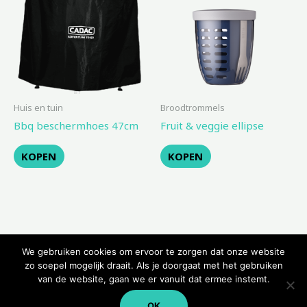
Huis en tuin
Broodtrommels
Bbq beschermhoes 47cm
Fruit & veggie ellipse
KOPEN
KOPEN
We gebruiken cookies om ervoor te zorgen dat onze website
zo soepel mogelijk draait. Als je doorgaat met het gebruiken
van de website, gaan we er vanuit dat ermee instemt.
Copyright © 2026 Kampeerwinkeltje
OK