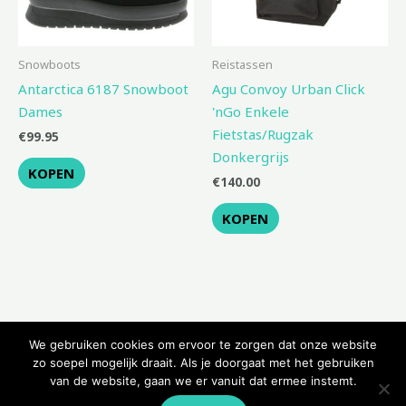
Snowboots
Reistassen
Antarctica 6187 Snowboot
Agu Convoy Urban Click
Dames
'nGo Enkele
Fietstas/Rugzak
€
99.95
Donkergrijs
KOPEN
€
140.00
KOPEN
We gebruiken cookies om ervoor te zorgen dat onze website
zo soepel mogelijk draait. Als je doorgaat met het gebruiken
van de website, gaan we er vanuit dat ermee instemt.
Copyright © 2026 Kampeerwinkeltje