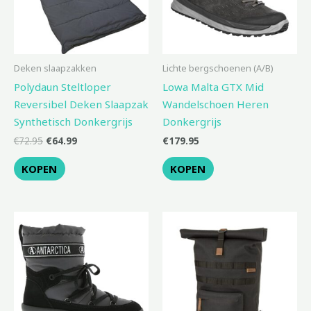
Deken slaapzakken
Lichte bergschoenen (A/B)
Polydaun Steltloper
Lowa Malta GTX Mid
Reversibel Deken Slaapzak
Wandelschoen Heren
Synthetisch Donkergrijs
Donkergrijs
€
72.95
€
64.99
€
179.95
KOPEN
KOPEN