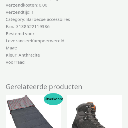
Verzendkosten: 0.00
Verzendtijd: 1
Category: Barbecue accessoires
Ean: 3138522119386
Bestemd voor:
Leverancier:Kampeerwereld
Maat:
Kleur: Anthracite
Voorraad:
Gerelateerde producten
Oorspronkelijke
Huidige
Uitverkoop!
prijs
prijs
was:
is:
€72.95.
€64.99.