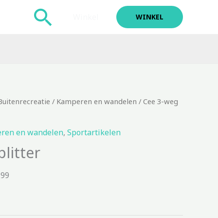
Zoeken
Winkel
WINKEL
Buitenrecreatie
/
Kamperen en wandelen
/ Cee 3-weg
ren en wandelen
,
Sportartikelen
litter
.99