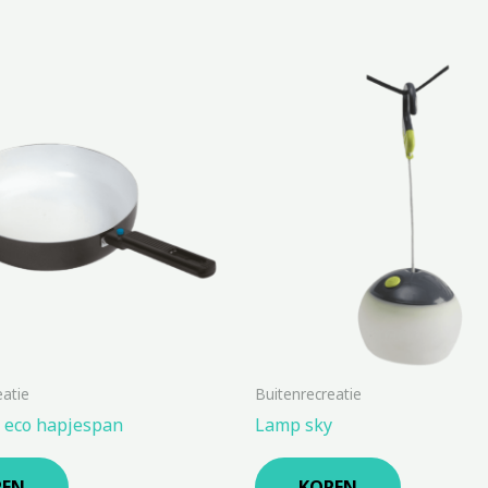
eatie
Buitenrecreatie
t eco hapjespan
Lamp sky
PEN
KOPEN