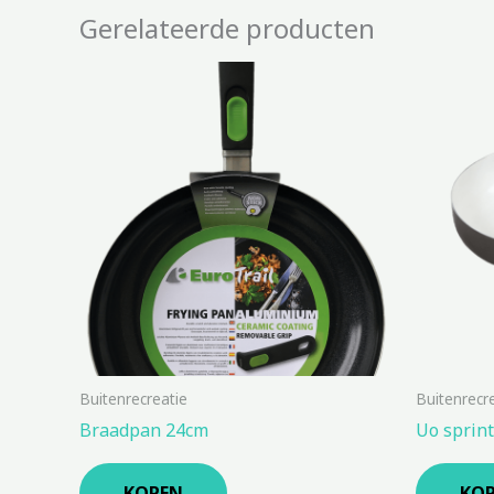
Gerelateerde producten
Buitenrecreatie
Buitenrecr
Braadpan 24cm
Uo sprin
KOPEN
KO