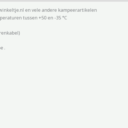
winkeltje.nl en vele andere kampeerartikelen
mperaturen tussen +50 en -35 °C
renkabel)
e .