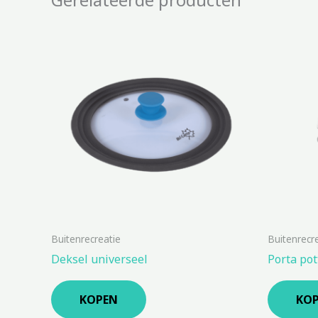
Buitenrecreatie
Buitenrecr
Deksel universeel
Porta pot
KOPEN
KO