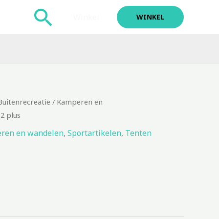
Zoeken
Winkel
WINKEL
Buitenrecreatie
/
Kamperen en
 2 plus
ren en wandelen
,
Sportartikelen
,
Tenten