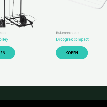
eatie
Buitenrecreatie
olley
Droogrek compact
PEN
KOPEN
Copyright © 2026 Kampeerwinkeltje