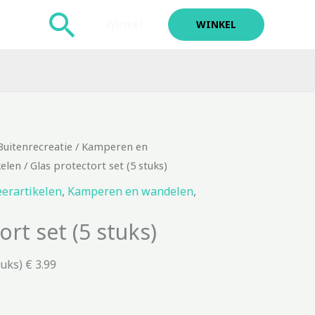
Zoeken
Winkel
WINKEL
Buitenrecreatie
/
Kamperen en
elen
/ Glas protectort set (5 stuks)
erartikelen
,
Kamperen en wandelen
,
ort set (5 stuks)
tuks) € 3.99