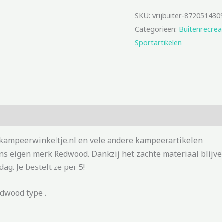
SKU:
vrijbuiter-872051430
Categorieën:
Buitenrecrea
Sportartikelen
ij kampeerwinkeltje.nl en vele andere kampeerartikelen
s eigen merk Redwood. Dankzij het zachte materiaal blijven
g. Je bestelt ze per 5!
edwood type .