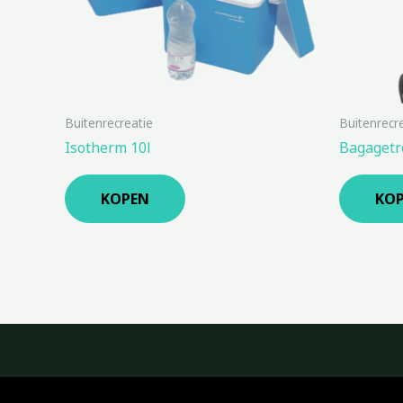
Buitenrecreatie
Buitenrecr
Isotherm 10l
Bagagetr
KOPEN
KO