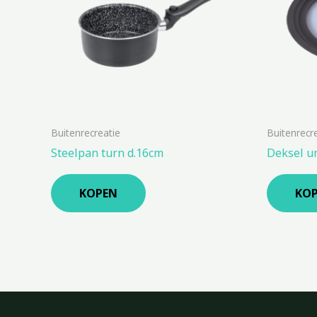
Buitenrecreatie
Buitenrecr
Steelpan turn d.16cm
Deksel u
KOPEN
KO