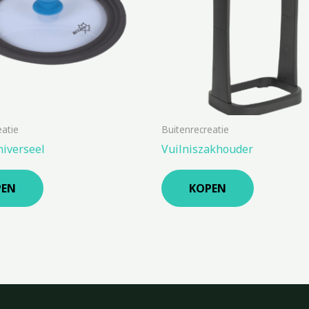
eatie
Buitenrecreatie
niverseel
Vuilniszakhouder
PEN
KOPEN