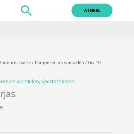
Zoeken
Winkel
WINKEL
Buitenrecreatie
/
Kamperen en wandelen
/ Gw 10
ren en wandelen
,
Sportartikelen
rjas
99