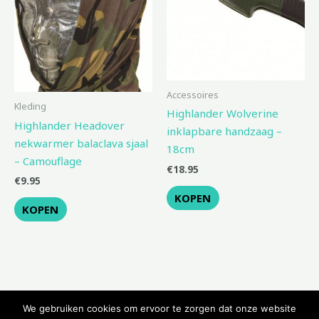
Accessoires
Kleding
Highlander Wolverine
Highlander Headover
inklapbare handzaag –
nekwarmer balaclava sjaal
18cm
– Camouflage
€
18.95
€
9.95
KOPEN
KOPEN
We gebruiken cookies om ervoor te zorgen dat onze website