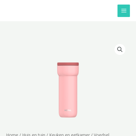
Ga
naar
de
inhoud
Home
/
Huis en tuin
/
Keuken en eetkamer
/
Voedsel