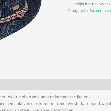
SKU:
vrijbuiter-871745777
Categorieën:
Buitenrecrea
erwinkeltje.nl en vele andere kampeerartikelen
 hoed gemaakt van een katoenmix met verstelbare band aan 
 kroon. Zo steel jij de show deze zomer!