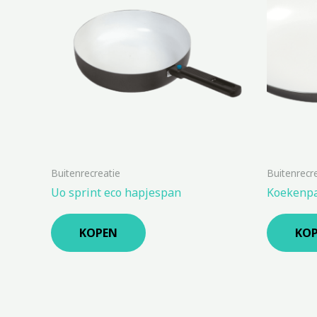
Buitenrecreatie
Buitenrecr
Uo sprint eco hapjespan
Koekenpa
KOPEN
KO