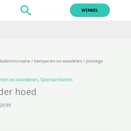
Zoeken
Winkel
WINKEL
Buitenrecreatie
/
Kamperen en wandelen
/ Jinotega
ren en wandelen
,
Sportartikelen
nder hoed
29.99