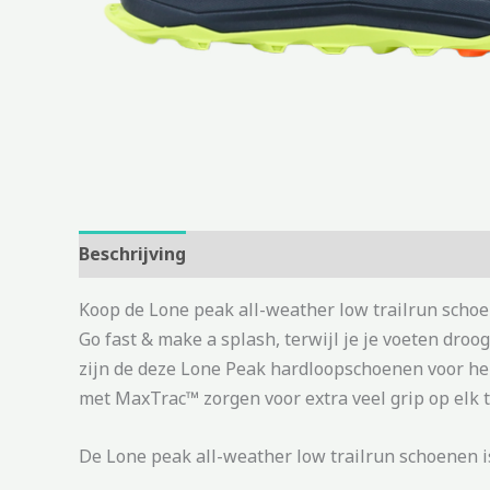
Beschrijving
Aanvullende informatie
Koop de Lone peak all-weather low trailrun scho
Go fast & make a splash, terwijl je je voeten dr
zijn de deze Lone Peak hardloopschoenen voor h
met MaxTrac™ zorgen voor extra veel grip op elk t
De Lone peak all-weather low trailrun schoenen is