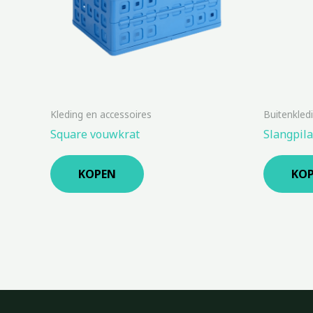
Kleding en accessoires
Buitenkled
Square vouwkrat
Slangpil
KOPEN
KO