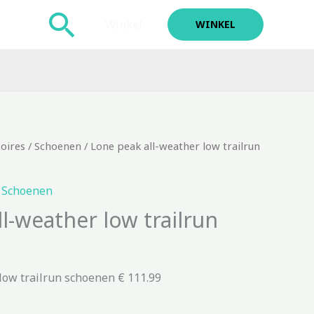
Zoeken
Winkel
WINKEL
soires
/
Schoenen
/ Lone peak all-weather low trailrun
,
Schoenen
l-weather low trailrun
low trailrun schoenen € 111.99