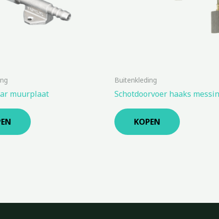
ing
Buitenkleding
aar muurplaat
Schotdoorvoer haaks messi
PEN
KOPEN