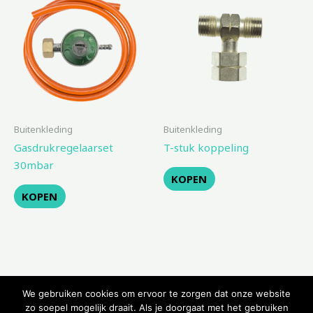
Buitenkleding
Buitenkleding
Gasdrukregelaarset
T-stuk koppeling
30mbar
KOPEN
KOPEN
We gebruiken cookies om ervoor te zorgen dat onze website
zo soepel mogelijk draait. Als je doorgaat met het gebruiken