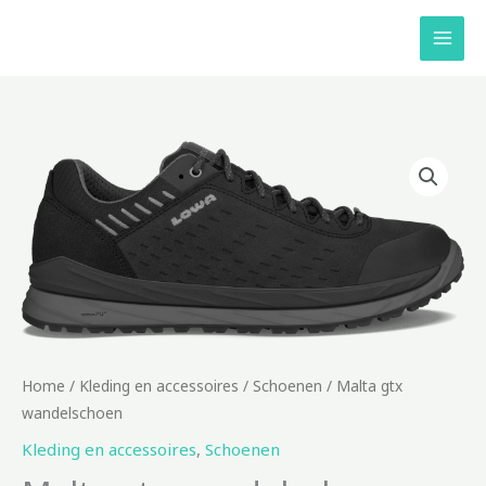
Ga
naar
de
inhoud
Home
/
Kleding en accessoires
/
Schoenen
/ Malta gtx
wandelschoen
Kleding en accessoires
,
Schoenen