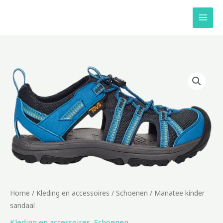
Ga
naar
de
inhoud
Home
/
Kleding en accessoires
/
Schoenen
/ Manatee kinder
sandaal
Kleding en accessoires
,
Schoenen