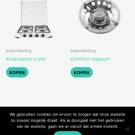
Buitenkleding
Buitenkleding
Kooktoestel 4-pits
Komfoor magnum
KOPEN
KOPEN
We gebruiken cookies om ervoor te zorgen dat onze website
zo soepel mogelijk draait. Als je doorgaat met het gebruiken
van de website, gaan we er vanuit dat ermee instemt.
Copyright © 2026 Kampeerwinkeltje