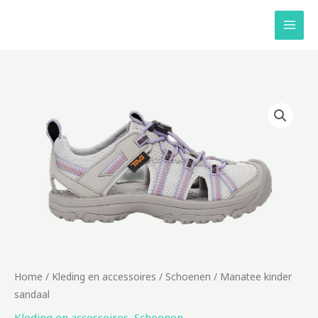
Ga
naar
de
inhoud
Home
/
Kleding en accessoires
/
Schoenen
/ Manatee kinder
sandaal
Kleding en accessoires
,
Schoenen