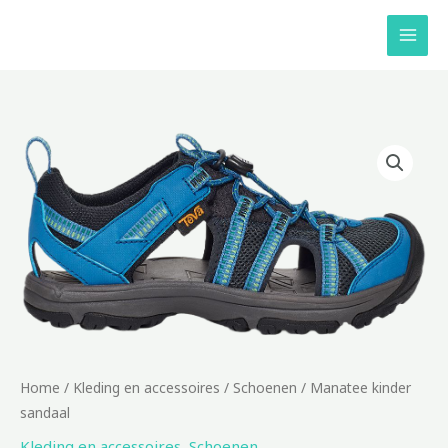
Ga
naar
de
inhoud
Home
/
Kleding en accessoires
/
Schoenen
/ Manatee kinder
sandaal
Kleding en accessoires
,
Schoenen