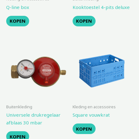
Q-line box
Kooktoestel 4-pits deluxe
KOPEN
KOPEN
Buitenkleding
Kleding en accessoires
Universele drukregelaar
Square vouwkrat
afblaas 30 mbar
KOPEN
KOPEN