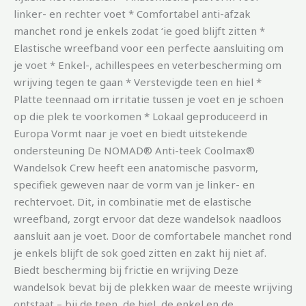
linker- en rechter voet * Comfortabel anti-afzak
manchet rond je enkels zodat ‘ie goed blijft zitten *
Elastische wreefband voor een perfecte aansluiting om
je voet * Enkel-, achillespees en veterbescherming om
wrijving tegen te gaan * Verstevigde teen en hiel *
Platte teennaad om irritatie tussen je voet en je schoen
op die plek te voorkomen * Lokaal geproduceerd in
Europa Vormt naar je voet en biedt uitstekende
ondersteuning De NOMAD® Anti-teek Coolmax®
Wandelsok Crew heeft een anatomische pasvorm,
specifiek geweven naar de vorm van je linker- en
rechtervoet. Dit, in combinatie met de elastische
wreefband, zorgt ervoor dat deze wandelsok naadloos
aansluit aan je voet. Door de comfortabele manchet rond
je enkels blijft de sok goed zitten en zakt hij niet af.
Biedt bescherming bij frictie en wrijving Deze
wandelsok bevat bij de plekken waar de meeste wrijving
ontstaat – bij de teen, de hiel, de enkel en de