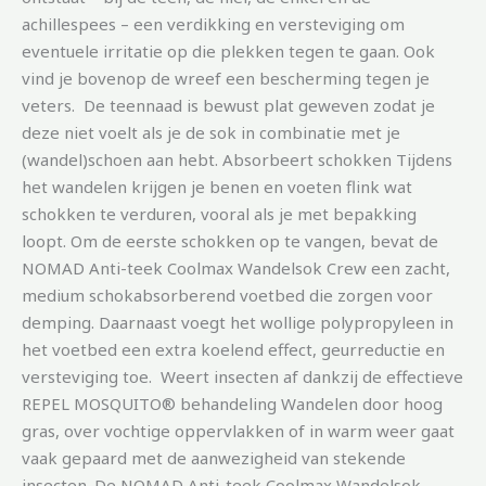
achillespees – een verdikking en versteviging om
eventuele irritatie op die plekken tegen te gaan. Ook
vind je bovenop de wreef een bescherming tegen je
veters. De teennaad is bewust plat geweven zodat je
deze niet voelt als je de sok in combinatie met je
(wandel)schoen aan hebt. Absorbeert schokken Tijdens
het wandelen krijgen je benen en voeten flink wat
schokken te verduren, vooral als je met bepakking
loopt. Om de eerste schokken op te vangen, bevat de
NOMAD Anti-teek Coolmax Wandelsok Crew een zacht,
medium schokabsorberend voetbed die zorgen voor
demping. Daarnaast voegt het wollige polypropyleen in
het voetbed een extra koelend effect, geurreductie en
versteviging toe. Weert insecten af dankzij de effectieve
REPEL MOSQUITO® behandeling Wandelen door hoog
gras, over vochtige oppervlakken of in warm weer gaat
vaak gepaard met de aanwezigheid van stekende
insecten. De NOMAD Anti-teek Coolmax Wandelsok