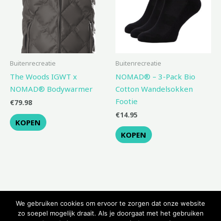
Buitenrecreatie
Buitenrecreatie
The Woods IGWT x
NOMAD® – 3-Pack Bio
NOMAD® Bodywarmer
Cotton Wandelsokken
Footie
€
79.98
€
14.95
KOPEN
KOPEN
We gebruiken cookies om ervoor te zorgen dat onze website
zo soepel mogelijk draait. Als je doorgaat met het gebruiken