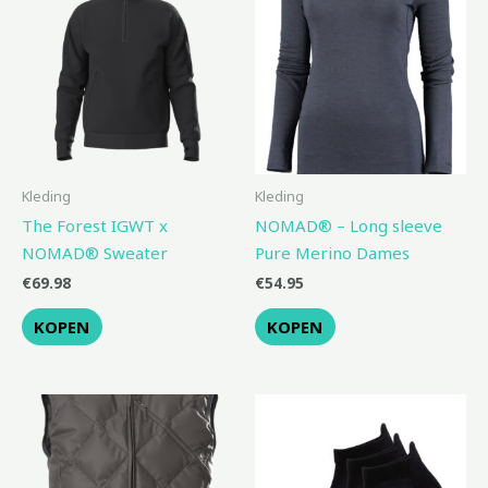
Kleding
Kleding
The Forest IGWT x
NOMAD® – Long sleeve
NOMAD® Sweater
Pure Merino Dames
€
69.98
€
54.95
KOPEN
KOPEN