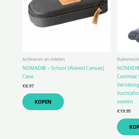
Archiveren en indelen
Buitenrecr
NOMAD® – School (Waxed Canvas)
NOMAD® –
Case
Coolmax 
Verstevig
€
8.97
Vochtafv
voeten
KOPEN
€
19.95
KO