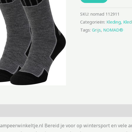
SKU:
nomad 112911
Categorieën:
Kleding
,
Kled
Tags:
Grijs
,
NOMAD®
ampeerwinkeltje.nl Bereid je voor op wintersport en vele 