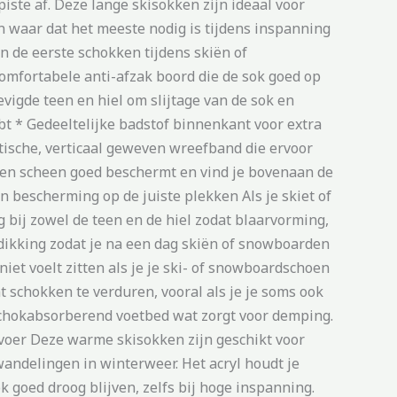
ste af. Deze lange skisokken zijn ideaal voor
 waar dat het meeste nodig is tijdens inspanning
 de eerste schokken tijdens skiën of
Comfortabele anti-afzak boord die de sok goed op
vigde teen en hiel om slijtage van de sok en
ebt * Gedeeltelijke badstof binnenkant voor extra
tische, verticaal geweven wreefband die ervoor
it en scheen goed beschermt en vind je bovenaan de
n bescherming op de juiste plekken Als je skiet of
g bij zowel de teen en de hiel zodat blaarvorming,
rdikking zodat je na een dag skiën of snowboarden
niet voelt zitten als je je ski- of snowboardschoen
schokken te verduren, vooral als je je soms ook
 schokabsorberend voetbed wat zorgt voor demping.
fvoer Deze warme skisokken zijn geschikt voor
ndelingen in winterweer. Het acryl houdt je
k goed droog blijven, zelfs bij hoge inspanning.