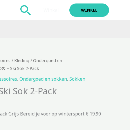
Zoeken
Winkel
WINKEL
soires
/
Kleding
/
Ondergoed en
 – Ski Sok 2-Pack
essoires
,
Ondergoed en sokken
,
Sokken
ki Sok 2-Pack
k Grijs Bereid je voor op wintersport € 19.90