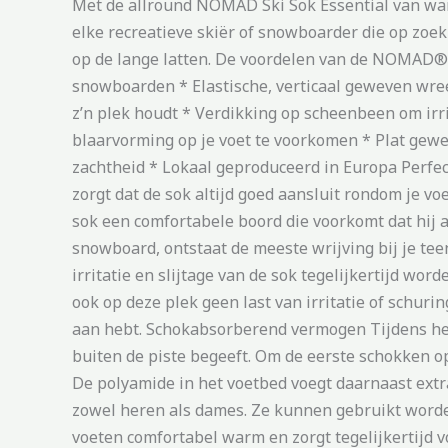
Met de allround NOMAD Ski Sok Essential van warm
elke recreatieve skiër of snowboarder die op zoe
op de lange latten. De voordelen van de NOMAD® 
snowboarden * Elastische, verticaal geweven wree
z’n plek houdt * Verdikking op scheenbeen om irri
blaarvorming op je voet te voorkomen * Plat gewev
zachtheid * Lokaal geproduceerd in Europa Perfec
zorgt dat de sok altijd goed aansluit rondom je v
sok een comfortabele boord die voorkomt dat hij a
snowboard, ontstaat de meeste wrijving bij je tee
irritatie en slijtage van de sok tegelijkertijd w
ook op deze plek geen last van irritatie of schuri
aan hebt. Schokabsorberend vermogen Tijdens het 
buiten de piste begeeft. Om de eerste schokken o
De polyamide in het voetbed voegt daarnaast extr
zowel heren als dames. Ze kunnen gebruikt worde
voeten comfortabel warm en zorgt tegelijkertijd vo