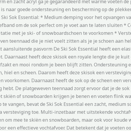
 en zacht acryl ga je gegarandeerd met warme voeten de pi
k is naar goede ondersteuning en bescherming op de plekken
Ski Sok Essential: * Medium demping voor het opvangen van
fband om de sok perfect om je voet aan te laten sluiten * 
tatie met je ski- of snowboardschoen te voorkomen * Verste
en teennaad die je niet voelt zitten als je je schoen aan h
t aansluitende pasvorm De Ski Sok Essential heeft een elas
oet. Daarnaast heeft deze skisok een royale lengte die je ku
fzakt en mooi rondom je been blijft zitten. Ondersteuning e
n, hiel en scheen. Daarom heeft deze skisok een verstevigin
orden voorkomen. Daarnaast heeft de sok op de scheen een ve
ng hebt. De platgeweven teennaad zorgt ervoor dat je de sok 
skiën of snowboarden krijgen je benen en voeten flink wat 
p te vangen, bevat de Ski Sok Essential een zacht, medium
a versteviging toe. Multi-inzetbaar met uitstekende vochta
n om mee te skiën en snowboarden, maar ook voor koude wa
or een effectieve vochtafvoer. Dat betekent dat je voeten oo