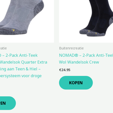
eatie
Buitenrecreatie
 2-Pack Anti-Teek
NOMAD® – 2-Pack Anti-Tee
Wandelsok Quarter Extra
Wol Wandelsok Crew
ing aan Teen & Hiel –
€
24.95
oersysteem voor droge
KOPEN
PEN