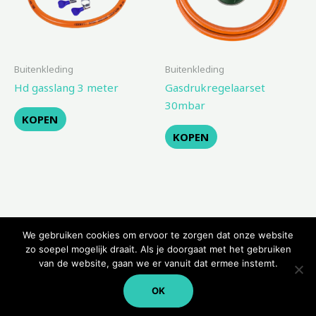
Buitenkleding
Buitenkleding
Hd gasslang 3 meter
Gasdrukregelaarset
30mbar
KOPEN
KOPEN
We gebruiken cookies om ervoor te zorgen dat onze website
zo soepel mogelijk draait. Als je doorgaat met het gebruiken
van de website, gaan we er vanuit dat ermee instemt.
Copyright © 2026 Kampeerwinkeltje
OK