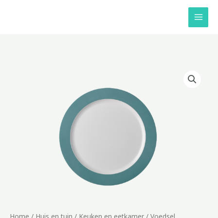
Ga
naar
de
inhoud
Home
/
Huis en tuin
/
Keuken en eetkamer
/
Voedsel