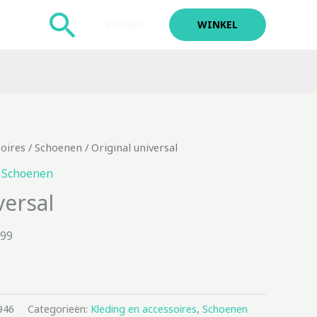
Zoeken
Winkel
WINKEL
soires
/
Schoenen
/ Original universal
,
Schoenen
versal
.99
946
Categorieën:
Kleding en accessoires
,
Schoenen