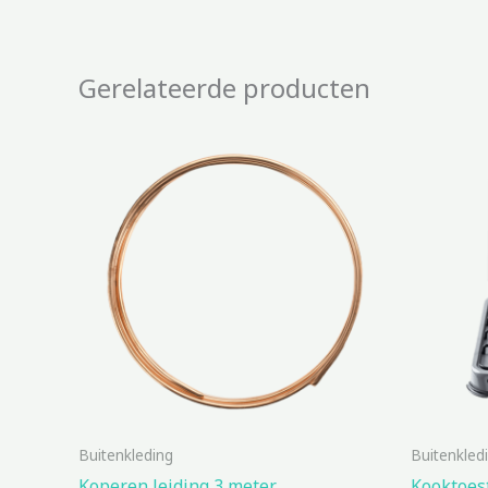
Gerelateerde producten
Buitenkleding
Buitenkled
Koperen leiding 3 meter
Kooktoest