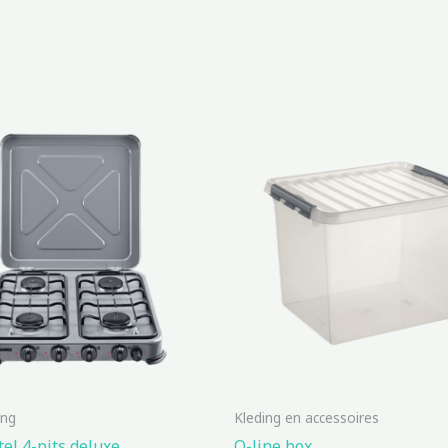
ing
Kleding en accessoires
el 4-pits deluxe
Q-line box