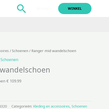
Zoeken
Winkel
WINKEL
soires
/
Schoenen
/ Ranger mid wandelschoen
,
Schoenen
 wandelschoen
en € 109.99
8320
Categorieën:
Kleding en accessoires
,
Schoenen