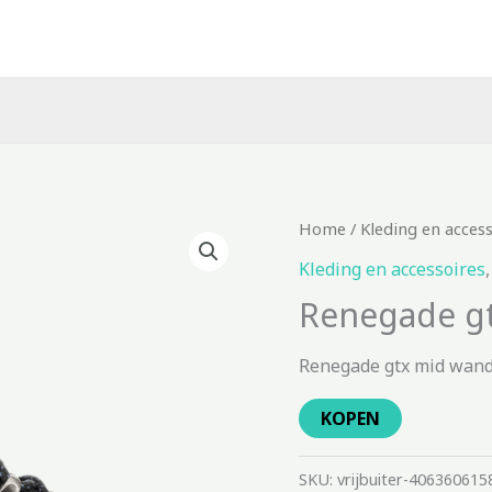
Home
/
Kleding en acces
Kleding en accessoires
Renegade g
Renegade gtx mid wand
KOPEN
SKU:
vrijbuiter-406360615