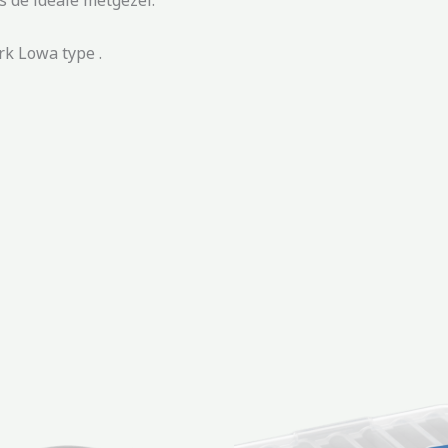
 de ideale metgezel.
k Lowa type .