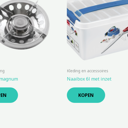
ing
Kleding en accessoires
 magnum
Naaibox 6l met inzet
PEN
KOPEN