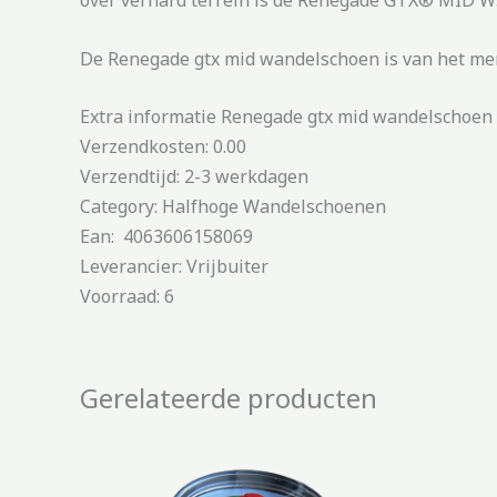
over verhard terrein is de Renegade GTX® MID Ws
De Renegade gtx mid wandelschoen is van het mer
Extra informatie Renegade gtx mid wandelschoen
Verzendkosten: 0.00
Verzendtijd: 2-3 werkdagen
Category: Halfhoge Wandelschoenen
Ean: 4063606158069
Leverancier: Vrijbuiter
Voorraad: 6
Gerelateerde producten