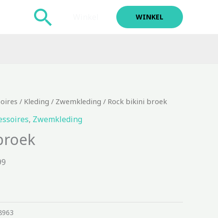
Zoeken
Winkel
WINKEL
soires
/
Kleding
/
Zwemkleding
/ Rock bikini broek
essoires
,
Zwemkleding
broek
99
8963