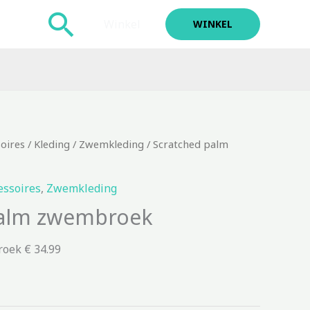
Zoeken
Winkel
WINKEL
soires
/
Kleding
/
Zwemkleding
/ Scratched palm
essoires
,
Zwemkleding
palm zwembroek
oek € 34.99