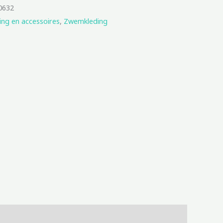
0632
ing en accessoires
,
Zwemkleding