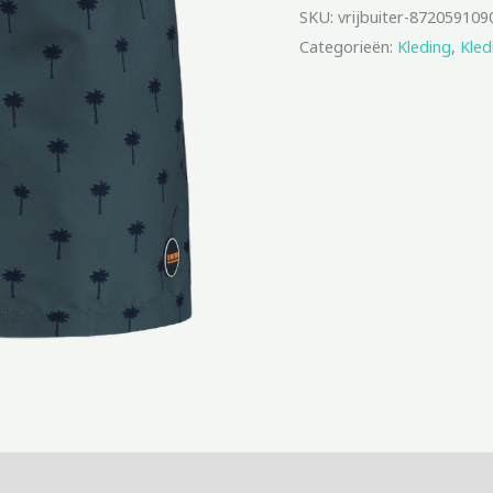
SKU:
vrijbuiter-872059109
Categorieën:
Kleding
,
Kled