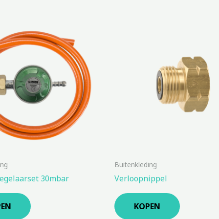
ing
Buitenkleding
egelaarset 30mbar
Verloopnippel
PEN
KOPEN