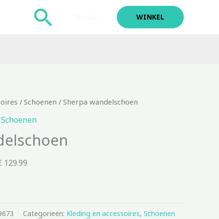
Zoeken
Winkel
WINKEL
soires
/
Schoenen
/ Sherpa wandelschoen
,
Schoenen
delschoen
 129.99
9673
Categorieën:
Kleding en accessoires
,
Schoenen