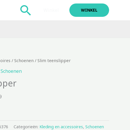
Zoeken
Winkel
WINKEL
soires
/
Schoenen
/ Slim teenslipper
,
Schoenen
pper
9
6376
Categorieën:
Kleding en accessoires
,
Schoenen