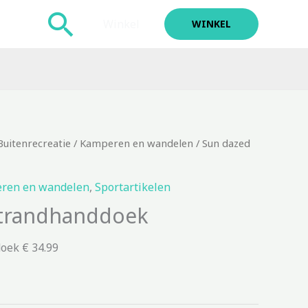
Zoeken
Winkel
WINKEL
Buitenrecreatie
/
Kamperen en wandelen
/ Sun dazed
ren en wandelen
,
Sportartikelen
strandhanddoek
oek € 34.99