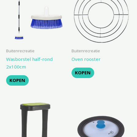
Buitenrecreatie
Buitenrecreatie
Wasborstel half-rond
Oven rooster
2x100cm
KOPEN
KOPEN