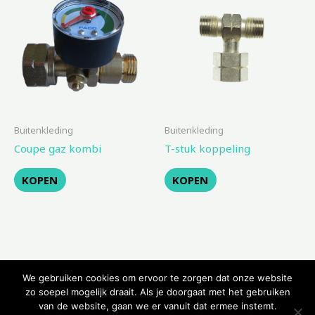
Buitenkleding
Buitenkleding
Coupe gaz kombi
T-stuk koppeling
KOPEN
KOPEN
We gebruiken cookies om ervoor te zorgen dat onze website
zo soepel mogelijk draait. Als je doorgaat met het gebruiken
van de website, gaan we er vanuit dat ermee instemt.