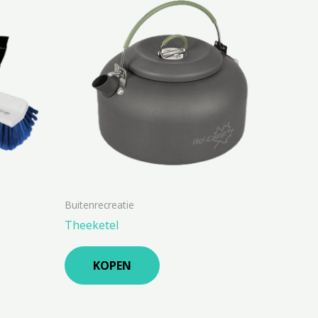
Buitenrecreatie
Theeketel
KOPEN