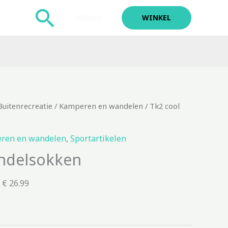
Zoeken
Winkel
WINKEL
Buitenrecreatie
/
Kamperen en wandelen
/ Tk2 cool
ren en wandelen
,
Sportartikelen
ndelsokken
 € 26.99