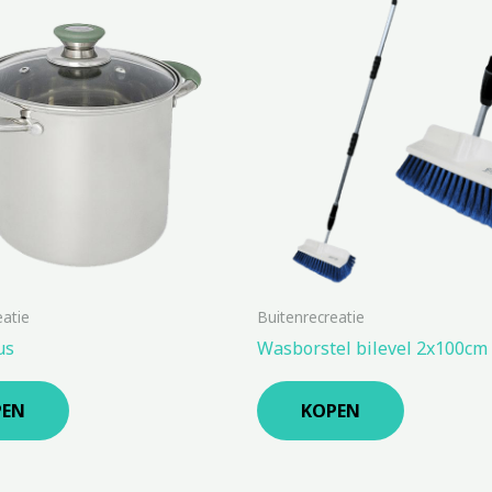
eatie
Buitenrecreatie
us
Wasborstel bilevel 2x100cm
PEN
KOPEN