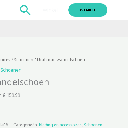
Zoeken
Winkel
WINKEL
soires
/
Schoenen
/ Utah mid wandelschoen
,
Schoenen
andelschoen
 € 159.99
1498
Categorieën:
Kleding en accessoires
,
Schoenen