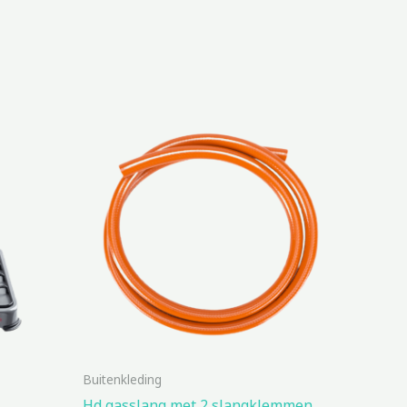
Buitenkleding
Hd gasslang met 2 slangklemmen