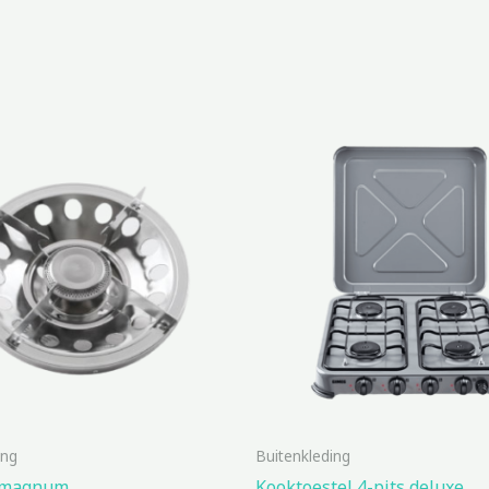
ing
Buitenkleding
 magnum
Kooktoestel 4-pits deluxe