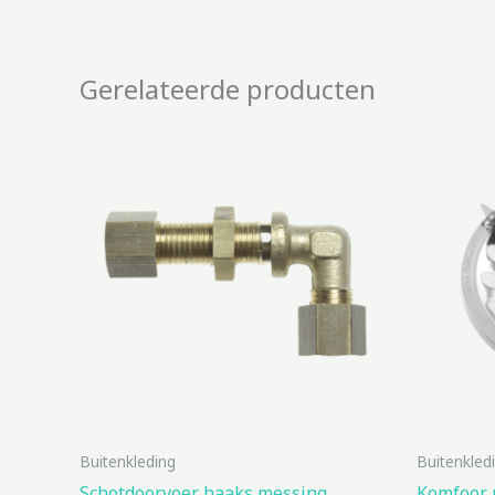
Gerelateerde producten
Buitenkleding
Buitenkled
Schotdoorvoer haaks messing
Komfoor