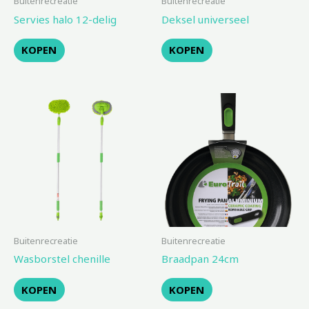
Buitenrecreatie
Buitenrecreatie
Servies halo 12-delig
Deksel universeel
KOPEN
KOPEN
Buitenrecreatie
Buitenrecreatie
Wasborstel chenille
Braadpan 24cm
KOPEN
KOPEN