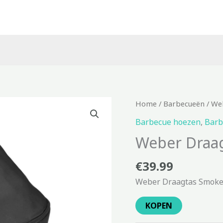
Home
/
Barbecueën
/ We
Barbecue hoezen
,
Barb
Weber Draa
€
39.99
Weber Draagtas Smokey
KOPEN