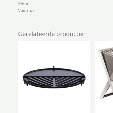
Kleur:
Voorraad:
Gerelateerde producten
Oor
pri
wa
€43