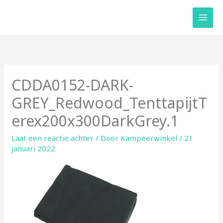
Ga
naar
de
inhoud
CDDA0152-DARK-
GREY_Redwood_TenttapijtT
erex200x300DarkGrey.1
Laat een reactie achter
/ Door
Kampeerwinkel
/
21
januari 2022