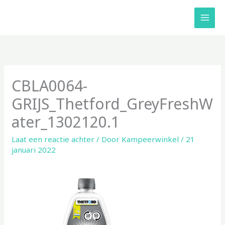
Ga
naar
de
inhoud
CBLA0064-
GRIJS_Thetford_GreyFreshW
ater_1302120.1
Laat een reactie achter
/ Door
Kampeerwinkel
/
21
januari 2022