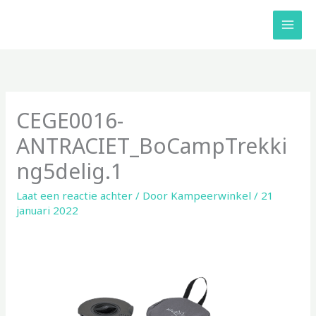
Ga
naar
de
inhoud
CEGE0016-
ANTRACIET_BoCampTrekki
ng5delig.1
Laat een reactie achter
/ Door
Kampeerwinkel
/
21
januari 2022