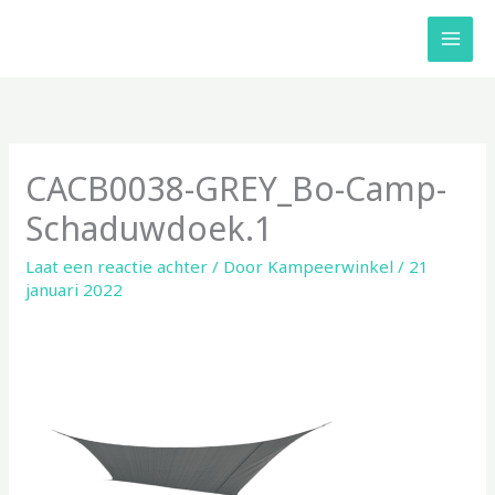
Ga
naar
de
inhoud
CACB0038-GREY_Bo-Camp-
Schaduwdoek.1
Laat een reactie achter
/ Door
Kampeerwinkel
/
21
januari 2022