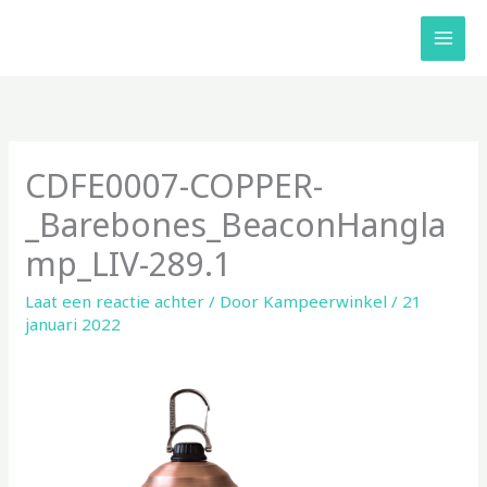
Ga
naar
de
inhoud
CDFE0007-COPPER-
_Barebones_BeaconHangla
mp_LIV-289.1
Laat een reactie achter
/ Door
Kampeerwinkel
/
21
januari 2022