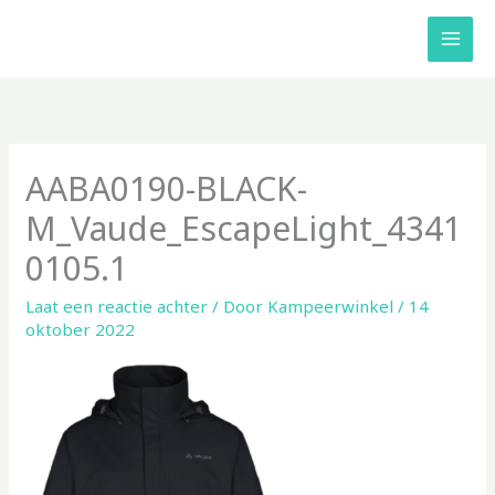
Ga
naar
de
inhoud
AABA0190-BLACK-
M_Vaude_EscapeLight_4341
0105.1
Laat een reactie achter
/ Door
Kampeerwinkel
/
14
oktober 2022