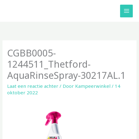
Ga
naar
de
inhoud
CGBB0005-
1244511_Thetford-
AquaRinseSpray-30217AL.1
Laat een reactie achter
/ Door
Kampeerwinkel
/
14
oktober 2022